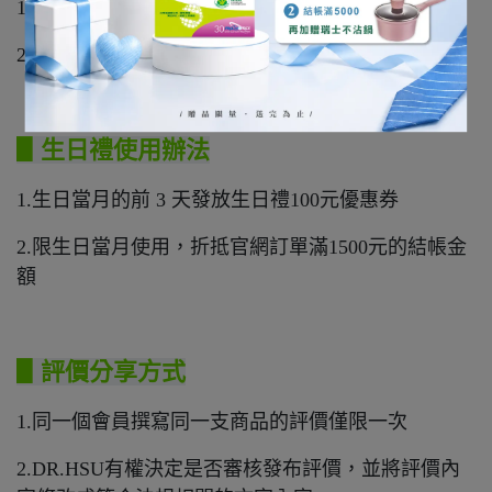
1. 贈送100元優惠券，使用期限90天
2. 贈送100點紅利金，沒有使用期限
▋生日禮使用辦法
1.生日當月的前 3 天發放生日禮100元優惠券
2.限生日當月使用，折抵官網訂單滿1500元的結帳金
額
▋評價分享方式
1.同一個會員撰寫同一支商品的評價僅限一次
2.DR.HSU有權決定是否審核發布評價，並將評價內