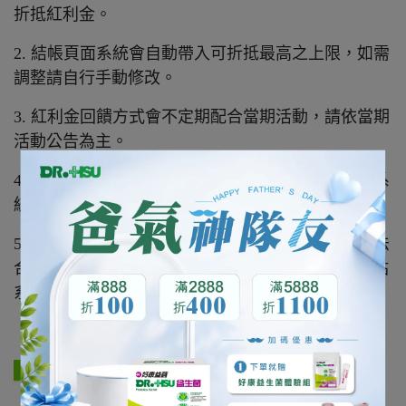
折抵紅利金。
2. 結帳頁面系統會自動帶入可折抵最高之上限，如需
調整請自行手動修改。
3. 紅利金回饋方式會不定期配合當期活動，請依當期
活動公告為主。
4. 出貨系統結單後，紅利金將自動存入會員帳號並系
統E-mail通知。
5. 紅利金累積以個別會員為準，不同會員帳號恕無法
合併計算、轉讓。個別會員累積之紅利金以官方網站
系統資料庫為準。
▋初次入會註冊禮使用辦法