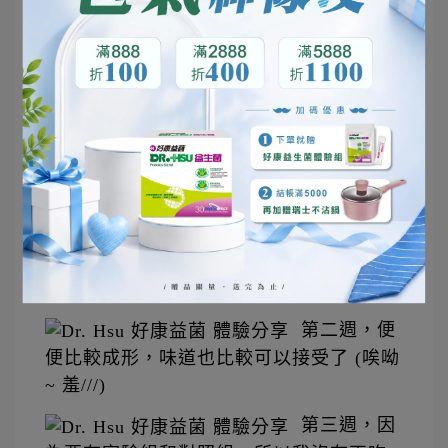
容複製於 衛生福利部 網站)
DR.HSU官網有提到，經由實驗證實四週有
感，但是寶妮~~~~~ 隔天早上就有感
了!!!!  
從第一天的實驗開始，寶妮每天早晨一起
床，就帶著開心的心情去找馬桶報到了。
  第一週，排
便的型態不是很好，我想，特別的P菌 + B
菌在幫我整頓我的腸胃吧!
  第二週，便
便比較成形，味道也比較可以接受了 (唉呦
~ 羞///)
  第三週，因