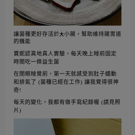
讓菌種更好存活於
小腸，幫助維持腸胃道
大
的機能  
寶妮認真地真人實驗，每天晚上睡前固定
時間吃一條益生菌
在閉眼睡覺前，第一天就感受到肚子蠕動
和排氣了 (菌種已經在工作) 
讓我覺得很神
奇!  
每天的變化，我都有做手寫紀錄喔 (請見照
片)