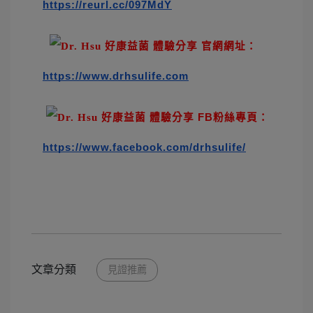
https://reurl.cc/097MdY
 官網網址： 
https://www.drhsulife.com
 FB粉絲專頁：
https://www.facebook.com/drhsulife/
文章分類
見證推薦