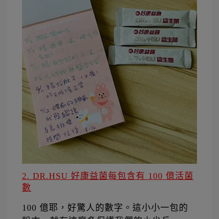
2. DR.HSU 好康益菌每包含有 100 億活菌
數
100 億耶，好驚人的數字。這小小一包的