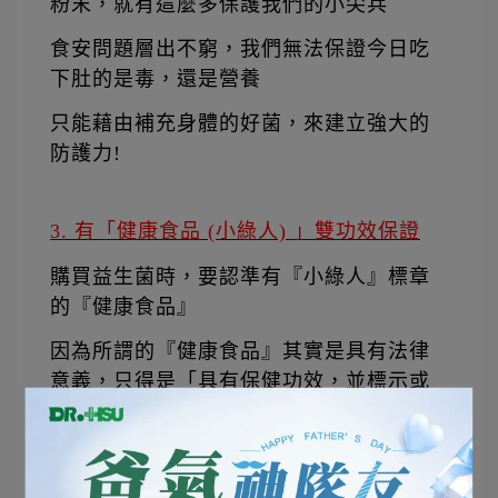
粉末，就有這麼多保護我們的小尖兵
食安問題層出不窮，我們無法保證今日吃
下肚的是毒，還是營養
只能藉由補充身體的好菌，來建立強大的
防護力!
3. 有「健康食品 (小綠人) 」雙功效保證
購買益生菌時，要認準有『小綠人』標章
的『健康食品』
因為所謂的『健康食品』其實是具有法律
意義，只得是「具有保健功效，並標示或
廣告其具該功效，
且須具有實質科學證據，非屬治療，矯正
人類疾病之醫療效能為目的之食品」。(內