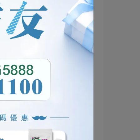
孕媽咪型**、**小小朋友型**、**銀髮