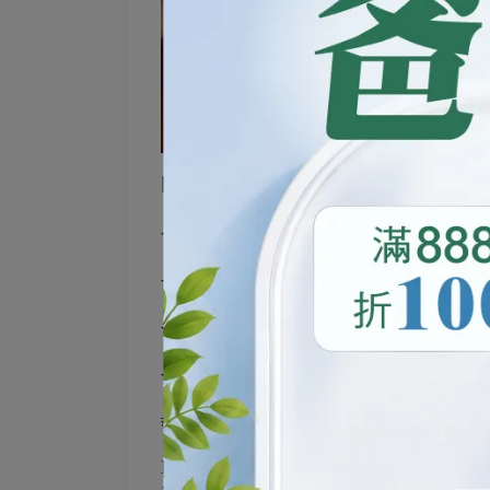
四支菌株包括：
- **機能菌株-A菌 (嗜酸乳酸桿菌)*
- **專利菌株-B菌 (比菲德氏龍根菌-B
- **機能菌株-R菌 (鼠李糖乳酸桿菌)
- **專利菌株-P菌 (副乾酪乳酸桿菌BR
### 3. **適用人群廣泛**
Dr Hsu 好康益菌適合所有年齡層的人