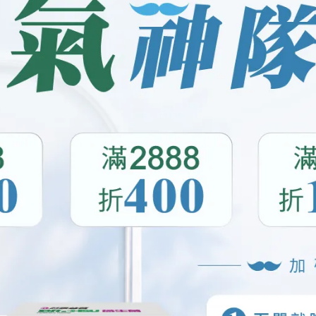
*：胃腸改善功能
R022)**：加強防護力
**：促進排便順暢
AP-01)**：調整過敏體質
群，無論是**腸胃敏感型**、**哈啾打不停型**，還是**