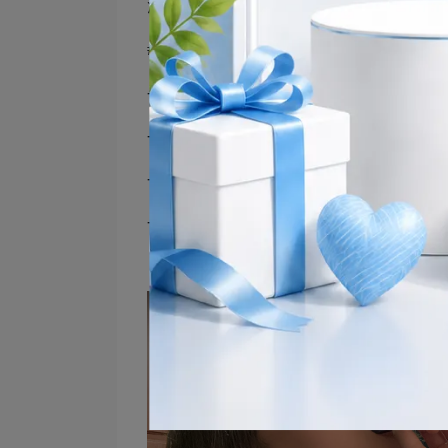
潮人型**，都能從中受益，成為您最
### 4. **多重健康益處**
- **輔助調整過敏體質**：有效減
- **胃腸改善功能**：增加腸內好
- **促進排便順暢**：解決久蹲廁
- **加強防護力**：提高防禦力，抵