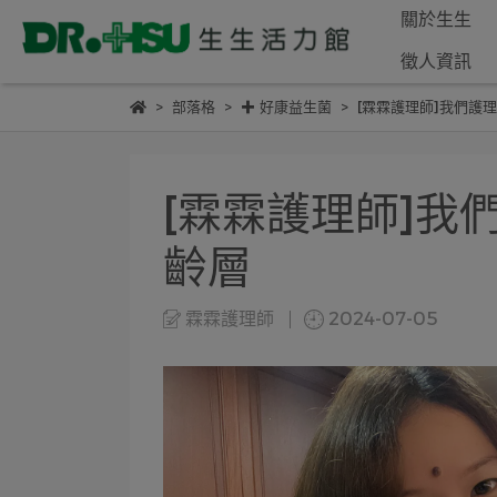
關於生生
徵人資訊
部落格
✚ 好康益生菌
[霖霖護理師]我們護
[霖霖護理師]
齡層
霖霖護理師
2024-07-05