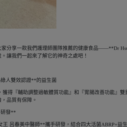
分享一款我們護理師團隊推薦的健康食品——**Dr Hs
處。讓我們一起來了解它的神奇之處吧！
品小綠人雙效認證**的益生菌
周有感，獲得『輔助調整過敏體質功能』和『胃腸改善功能』
驗，品質有保障。
方研發**
女王 呂春美中醫師**攜手研發，結合四大活菌ABRP+益生質