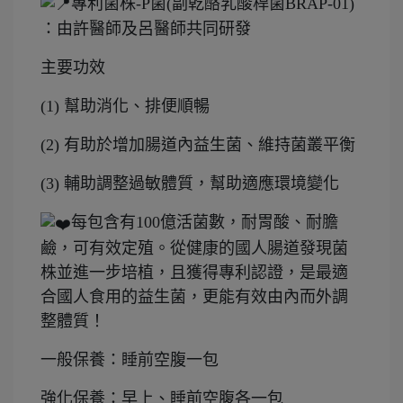
專利菌株-P菌(副乾酪乳酸桿菌BRAP-01)
：由許醫師及呂醫師共同研發
主要功效
(1) 幫助消化、排便順暢
(2) 有助於增加腸道內益生菌、維持菌叢平衡
(3) 輔助調整過敏體質，幫助適應環境變化
每包含有100億活菌數，耐胃酸、耐膽
鹼，可有效定殖。從健康的國人腸道發現菌
株並進一步培植，且獲得專利認證，是最適
合國人食用的益生菌，更能有效由內而外調
整體質！
一般保養：睡前空腹一包
強化保養：早上、睡前空腹各一包