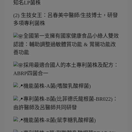
知名LP菌株
(2) 生技女王：呂春美中醫師/生技博士，研發
多項專利菌株
全國第一支擁有國家健康食品小綠人雙效
認證：輔助調整過敏體質功能 & 胃腸功能改
善功能
採用最適合國人的本土專利菌株及配方：
ABRP四菌合一
機能菌株-A菌(嗜酸乳酸桿菌)
專利菌株-B菌(比菲德氏龍根菌-BR022)：
由許醫師及呂醫師共同研發
機能菌株-R菌(鼠李糖乳酸桿菌)